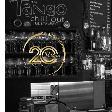
Startseite
Konzerte 2016
28 Juni 2016 Raly Barrionuevo
13 Okt 2016 Eliane Amherd
15 Okt 2016 DJ Theo Cuba Night
27 Okt 2016 Georgina Hassan
29 Okt 2016 Live Yulee B
3 Dez 2016 Carmatango Konzert
Konzerte